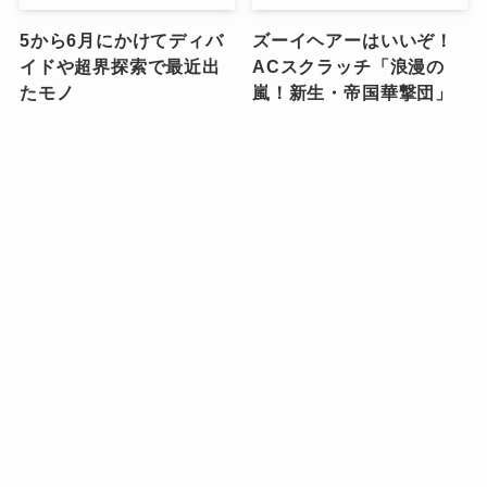
5から6月にかけてディバ
ズーイヘアーはいいぞ！
イドや超界探索で最近出
ACスクラッチ「浪漫の
たモノ
嵐！新生・帝国華撃団」