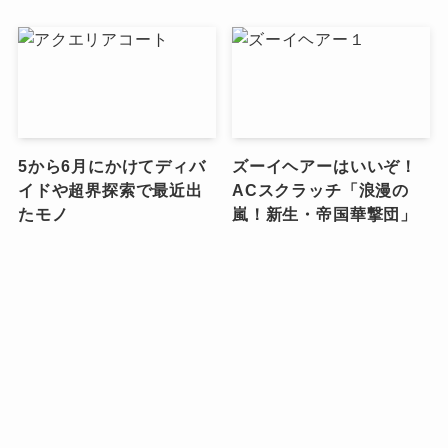
5から6月にかけてディバ
ズーイヘアーはいいぞ！
イドや超界探索で最近出
ACスクラッチ「浪漫の
たモノ
嵐！新生・帝国華撃団」