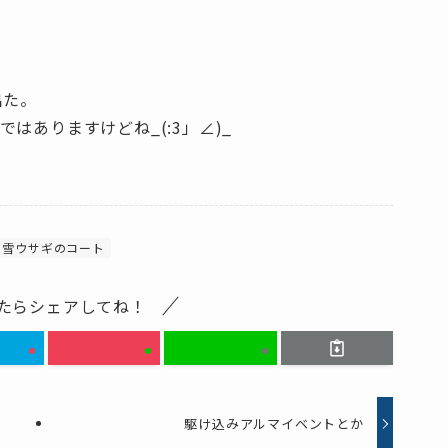
出た。
はありますけどね_(:3」∠)_
雪ウサギのコート
たらシェアしてね！
駆け込みアルマイベントとか