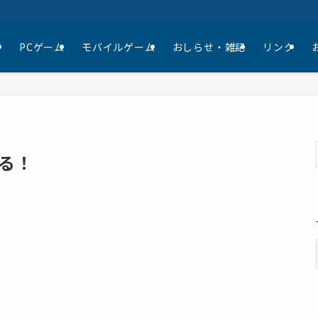
て
PCゲーム
モバイルゲーム
おしらせ・雑記
リンク
る！