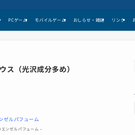
て
PCゲーム
モバイルゲーム
おしらせ・雑記
リンク
ウス（光沢成分多め）
のエンゼルパフューム –