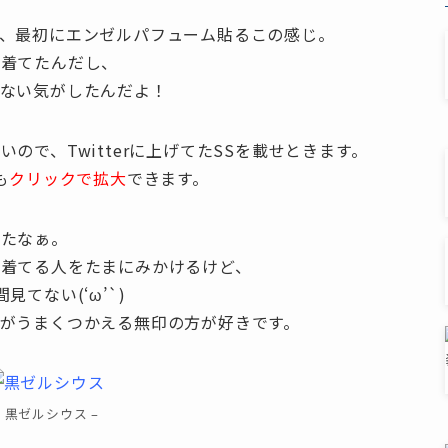
、最初にエンゼルパフューム貼るこの感じ。
ム着てたんだし、
ない気がしたんだよ！
ので、Twitterに上げてたSSを載せときます。
も
クリックで拡大
できます。
ったなぁ。
は着てる人をたまにみかけるけど、
てない(‘ω’`)
がうまくつかえる無印の方が好きです。
– 黒ゼルシウス –