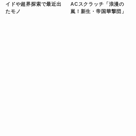
イドや超界探索で最近出
ACスクラッチ「浪漫の
たモノ
嵐！新生・帝国華撃団」