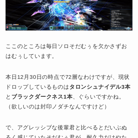
ここのところは毎日ソロそだむぅを欠かさずお
はむぅしています。
本日12月30日の時点で72層なわけですが、現状
ドロップしているものは
タロンシュナイデル3本
と
ブラックダークネス1本
、ぐらいですかね。
（欲しいのは封印ノダチなんですけど）
で、アグレッシブな後輩君と比べるとだいぶぬ
るく感じていたそだむぅ君が、耐久力だけやた