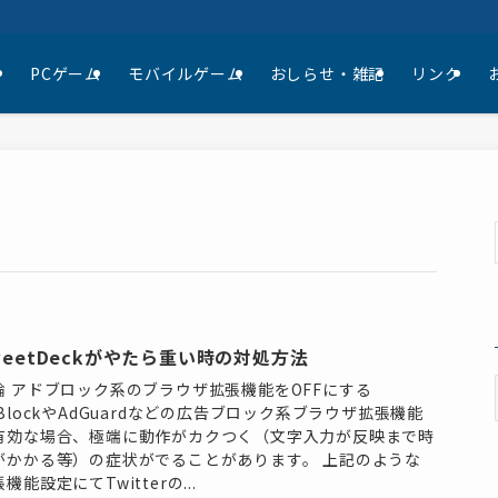
て
PCゲーム
モバイルゲーム
おしらせ・雑記
リンク
weetDeckがやたら重い時の対処方法
論 アドブロック系のブラウザ拡張機能をOFFにする
dBlockやAdGuardなどの広告ブロック系ブラウザ拡張機能
有効な場合、極端に動作がカクつく（文字入力が反映まで時
がかかる等）の症状がでることがあります。 上記のような
機能設定にてTwitterの...