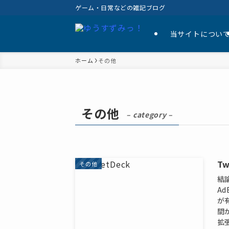
ゲーム・日常などの雑記ブログ
当サイトについ
ホーム
その他
その他
– category –
T
その他
結
A
が
間
拡張