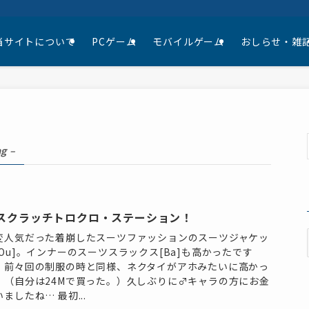
当サイトについて
PCゲーム
モバイルゲーム
おしらせ・雑
ag –
スクラッチトロクロ・ステーション！
変人気だった着崩したスーツファッションのスーツジャケッ
[Ou]。インナーのスーツスラックス[Ba]も高かったです
、前々回の制服の時と同様、ネクタイがアホみたいに高かっ
。（自分は24Mで買った。）久しぶりに♂キャラの方にお金
ましたね… 最初...