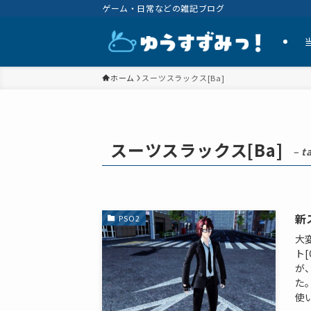
ゲーム・日常などの雑記ブログ
ホーム
スーツスラックス[Ba]
スーツスラックス[Ba]
– t
新
PSO2
大
ト
が
た
使い