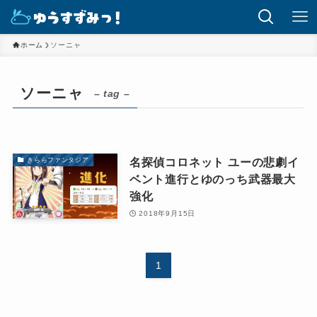
ホーム
ソーニャ
ソーニャ
– tag –
名探偵コロネット ユーの悲劇イ
きららファンタジア
ベント進行とゆのっち武器最大
強化
2018年9月15日
1