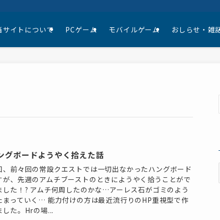
当サイトについて
PCゲーム
モバイルゲーム
おしらせ・雑
ングボードようやく拾えた話
回、前々回の常設クエストでは一切出なかったハングボード
すが、先週のアムチブーストのときにようやく拾うことがで
ました！? アムチ何周したのかな…アーレス石がゴミのよう
たまっていく… 能力付けの方は最近流行りのHP重視型で作
した。Hrの場...