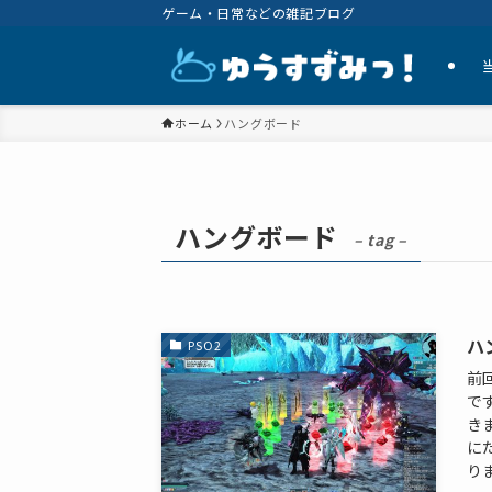
ゲーム・日常などの雑記ブログ
ホーム
ハングボード
ハングボード
– tag –
ハ
PSO2
前
で
き
に
りま