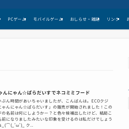
て
PCゲーム
モバイルゲーム
おしらせ・雑記
リンク
ゃんにゃん☆ぱらだいすでネコミミフード
いぶん時間があいちゃいましたが、こんばんは。ECOクジ
にゃんにゃん☆ぱらだいす」の販売が開始されました！この
ジの名前は何にしようかー？と色々候補出したけど、結局こ
名前になりましたみたいな印象を受けるのは私だけでしょう
_(⌒(_'ω')_ ク...