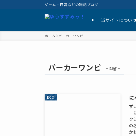
ゲーム・日常などの雑記ブログ
当サイトについ
ホーム
パーカーワンピ
パーカーワンピ
– tag –
に
ECO
ず
「
ク
の
かね