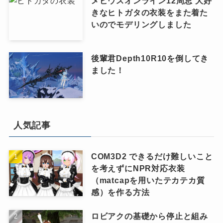
メビウスオンライン12周忌 大好
きなヒトガタの衣装をまた着た
いのでモデリングしました
後輩君Depth10R10を倒してき
ました！
人気記事
COM3D2 できるだけ難しいこと
を考えずにNPR対応衣装
（matcapを用いたテカテカ質
感）を作る方法
ロビアクの基礎から停止と組み