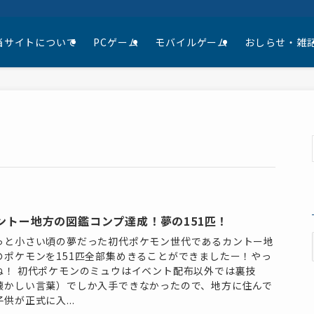
当サイトについて
PCゲーム
モバイルゲーム
おしらせ・雑
ントー地方の図鑑コンプ達成！夢の151匹！
っと小さい頃の夢だった初代ポケモン世代であるカントー地
のポケモンを151匹全部集めきることができましたー！やっ
ね！ 初代ポケモンのミュウはイベント配布以外では裏技
懐かしい言葉）でしか入手できなかったので、地方に住んで
子供が正式に入...