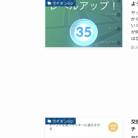
よ
ポケモンGO
や
か
い
が
は
2
交
ポケモンGO
チ
現