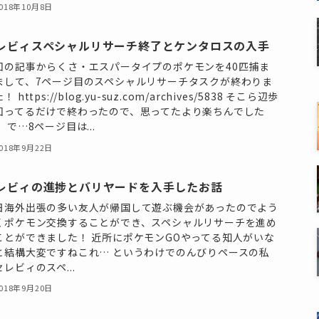
018年10月8日
レビィスペシャルリサーチ終了とケンタロスの入手
回の記事からくさ・エスパータイプのポケモンを40匹捕ま
まして、7ページ目のスペシャルリサーチタスクが終わりま
！ https://blog.yu-suz.com/archives/5838 そこら辺歩
回ってるだけで終わったので、思ってたより楽ちんでした
 で…8ページ目は...
018年9月22日
レビィの進捗とバリヤードを入手したお話
日海外出張の多い友人が帰国して遊ぶ機会があったのでよう
くポケモン交換することができ、スペシャルリサーチを進め
ことができました！ 近所にポケモンGOやってる知人がいな
と結構大変ですねこれ… というわけでのんびりペースの私
セレビィのスペ...
018年9月20日