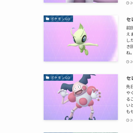
2
セ
ポケモンGO
前
え
した
き
ね。
2
セ
ポケモンGO
先
や
る
い
も
2