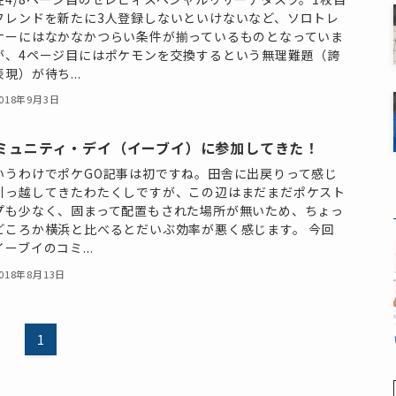
フレンドを新たに3人登録しないといけないなど、ソロトレ
ナーにはなかなかつらい条件が揃っているものとなっていま
が、4ページ目にはポケモンを交換するという無理難題（誇
現）が待ち...
018年9月3日
ミュニティ・デイ（イーブイ）に参加してきた！
いうわけでポケGO記事は初ですね。田舎に出戻りって感じ
引っ越してきたわたくしですが、この辺はまだまだポケスト
プも少なく、固まって配置もされた場所が無いため、ちょっ
どころか横浜と比べるとだいぶ効率が悪く感じます。 今回
イーブイのコミ...
018年8月13日
1