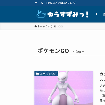
ゲーム・日常などの雑記ブログ
ホーム
ポケモンGO
ポケモンGO
– tag –
カ
ポケモンGO
や
方
た
（
る