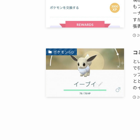
も
ー
す
張表
2
コ
ポケモンGO
と
で
ッ
と
の
2