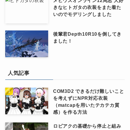
メビウスオンライン12周忌 大好
きなヒトガタの衣装をまた着た
いのでモデリングしました
後輩君Depth10R10を倒してき
ました！
人気記事
COM3D2 できるだけ難しいこと
を考えずにNPR対応衣装
（matcapを用いたテカテカ質
感）を作る方法
ロビアクの基礎から停止と組み