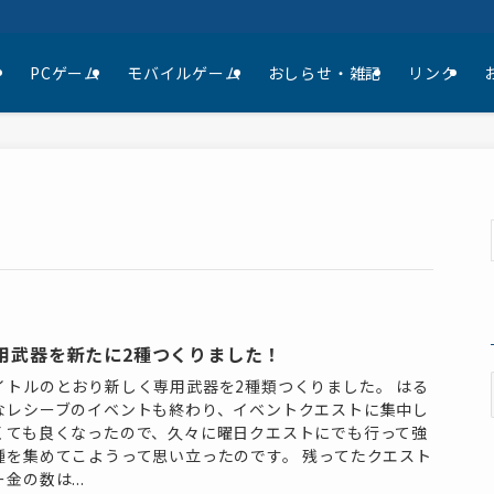
て
PCゲーム
モバイルゲーム
おしらせ・雑記
リンク
用武器を新たに2種つくりました！
イトルのとおり新しく専用武器を2種類つくりました。 はる
なレシーブのイベントも終わり、イベントクエストに集中し
くても良くなったので、久々に曜日クエストにでも行って強
種を集めてこようって思い立ったのです。 残ってたクエスト
金の数は...