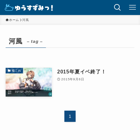
ホーム
河風
河風
– tag –
2015年夏イベ終了！
艦これ
2015年9月6日
1