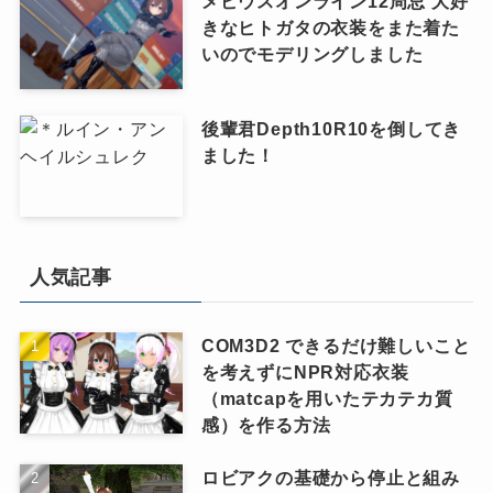
メビウスオンライン12周忌 大好
きなヒトガタの衣装をまた着た
いのでモデリングしました
後輩君Depth10R10を倒してき
ました！
人気記事
COM3D2 できるだけ難しいこと
を考えずにNPR対応衣装
（matcapを用いたテカテカ質
感）を作る方法
ロビアクの基礎から停止と組み