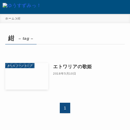
ホーム
紺
紺
– tag –
エトワリアの歌姫
きららファンタジア
2018年5月10日
1