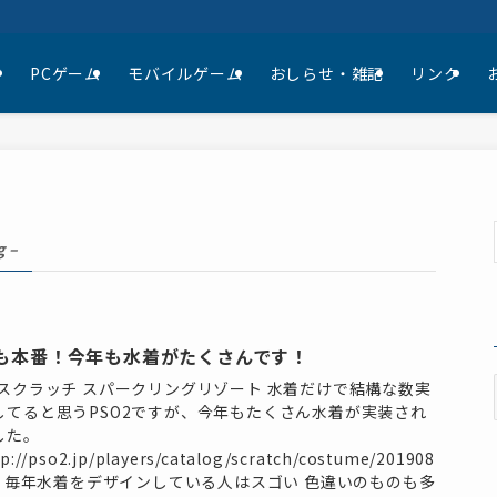
て
PCゲーム
モバイルゲーム
おしらせ・雑記
リンク
g –
も本番！今年も水着がたくさんです！
Cスクラッチ スパークリングリゾート 水着だけで結構な数実
してると思うPSO2ですが、今年もたくさん水着が実装され
した。
tp://pso2.jp/players/catalog/scratch/costume/201908
7/ 毎年水着をデザインしている人はスゴい 色違いのものも多