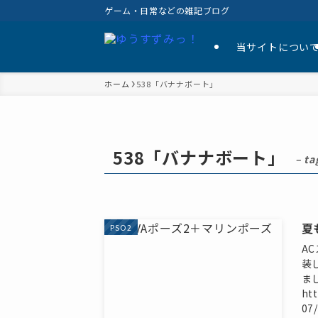
ゲーム・日常などの雑記ブログ
当サイトについ
ホーム
538「バナナボート」
538「バナナボート」
– ta
夏
PSO2
A
装
ま
ht
0