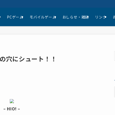
て
PCゲーム
モバイルゲーム
おしらせ・雑記
リンク
の穴にシュート！！
– HIO! –