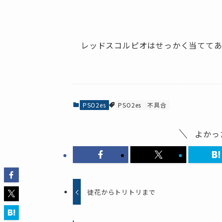
レッドスコルピオはせっかく当ててあった
PSO2es
PSO2es
不具合
よかっ
徒花からトリトリまで