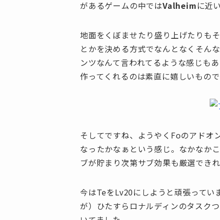
があるゲームの中では
Valheim
に近
地面をくぼませたり盛り上げたりも
とかを決める方式でなんとなくそん
ンツなんて言われてるような感じもあ
作ってくれるのは素直に嬉しいもので
そしてですね、ようやくFoのアドオン
なったかなぁという感じ。なかなかこ
ブが貯まり次第サブ効果も厳選でき
今はTeをLv20にしようと頑張って
が）ひたすらロナルディンのタスクつ
いてました。