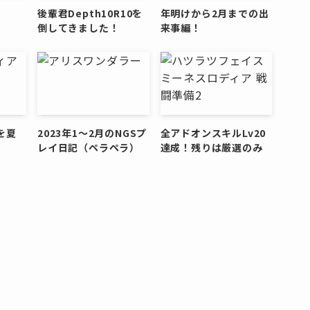
後輩君Depth10R10を
年明けから2月までの出
倒してきました！
来事編！
を夏
2023年1～2月のNGSプ
全アドオンスキルLv20
レイ日記（ペラペラ）
達成！残りは厳選のみ