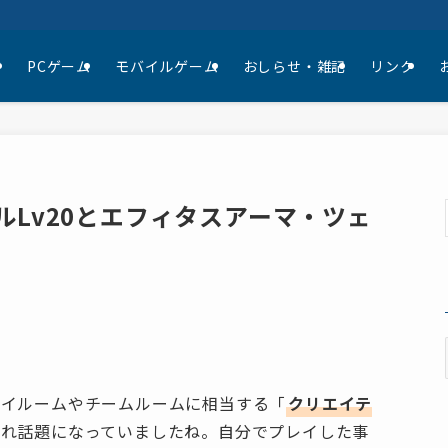
て
PCゲーム
モバイルゲーム
おしらせ・雑記
リンク
ルLv20とエフィタスアーマ・ツェ
マイルームやチームルームに相当する「
クリエイテ
され話題になっていましたね。自分でプレイした事