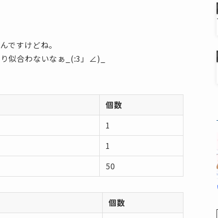
んですけどね。
似合わないなぁ_(:3」∠)_
個数
1
1
50
個数