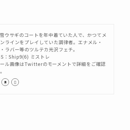
は雪ウサギのコートを年中着ていた人で、かつてメ
オンラインをプレイしていた調律者。エナメル・
・ラバー等のツルテカ光沢フェチ。
GS：Ship9(6) ミストレ
ール画像はTwitterのモーメントで詳細をご確認
い。