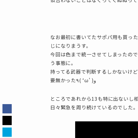
似合わないことはなくってぐぬぬって
なお最初に書いてたサポパ用も買っ
じになりまうす。
今回は色まで統一させてしまったので
う事態に。
持ってる武器で判断するしかないけど
要無かった٩( ‘ω’ )و
ところであれから13も特に出ないし
日々緊急を周り続けているのでした。