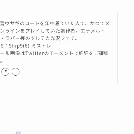
は雪ウサギのコートを年中着ていた人で、かつてメ
オンラインをプレイしていた調律者。エナメル・
・ラバー等のツルテカ光沢フェチ。
GS：Ship9(6) ミストレ
ール画像はTwitterのモーメントで詳細をご確認
い。