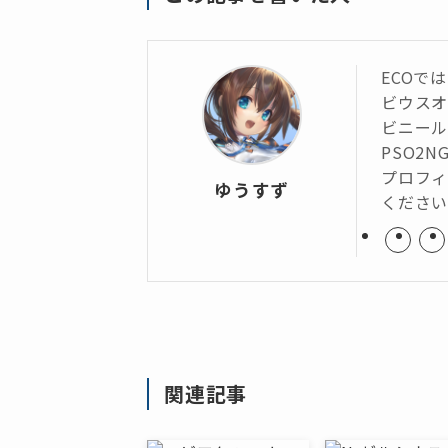
ECOで
ビウス
ビニール
PSO2N
プロフィ
ゆうすず
くださ
関連記事