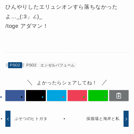
ひんやりしたエリュシオンすら落ちなかった
よ…_(:3」∠)_
/toge アダマン！
PSO2
PSO2
エンゼルパフューム
よかったらシェアしてね！
ぷそつのヒトガタ
採掘場と海岸と私