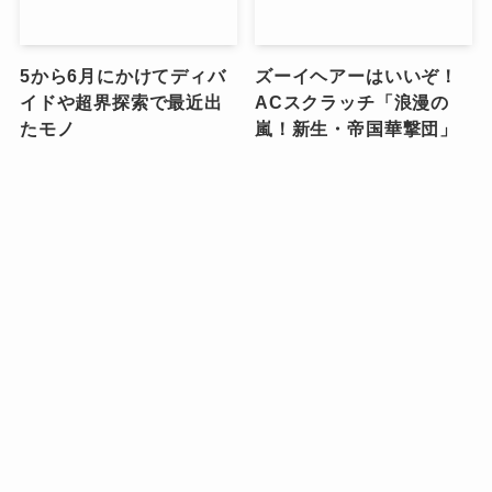
5から6月にかけてディバ
ズーイヘアーはいいぞ！
イドや超界探索で最近出
ACスクラッチ「浪漫の
たモノ
嵐！新生・帝国華撃団」