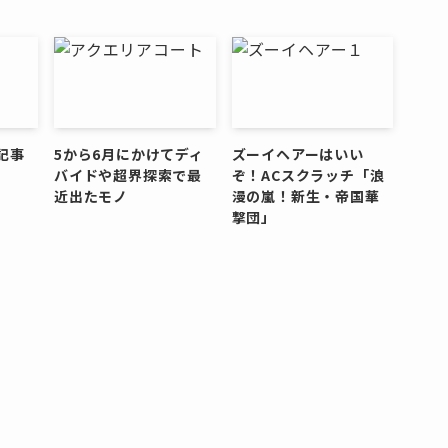
記事
5から6月にかけてディ
ズーイヘアーはいい
バイドや超界探索で最
ぞ！ACスクラッチ「浪
近出たモノ
漫の嵐！新生・帝国華
撃団」