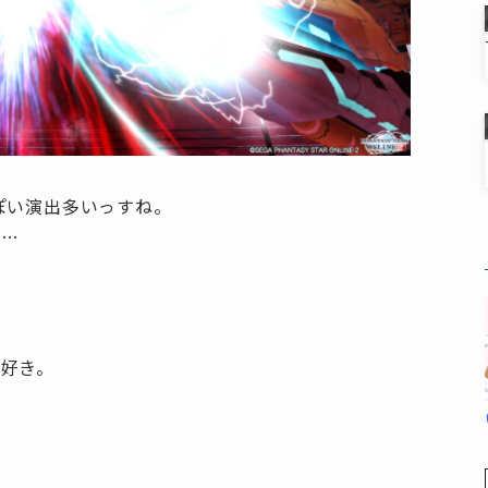
ぽい演出多いっすね。
あ…
好き。