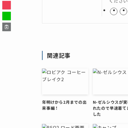
くださ
関連記事
年明けから2月までの出
N-ゼルシウスが実
来事編！
れたので早速着て
した