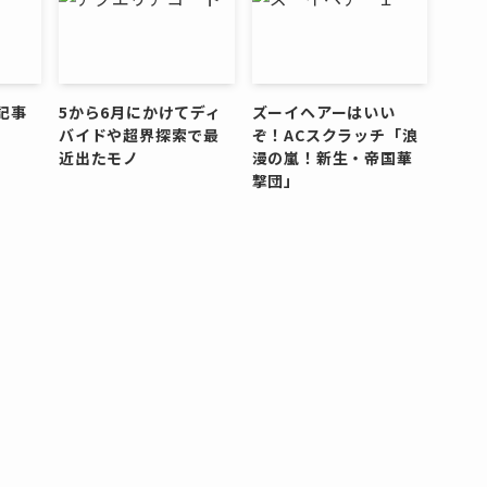
記事
5から6月にかけてディ
ズーイヘアーはいい
バイドや超界探索で最
ぞ！ACスクラッチ「浪
近出たモノ
漫の嵐！新生・帝国華
撃団」