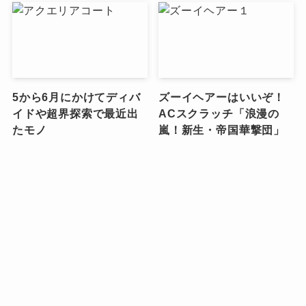
5から6月にかけてディバ
ズーイヘアーはいいぞ！
イドや超界探索で最近出
ACスクラッチ「浪漫の
たモノ
嵐！新生・帝国華撃団」